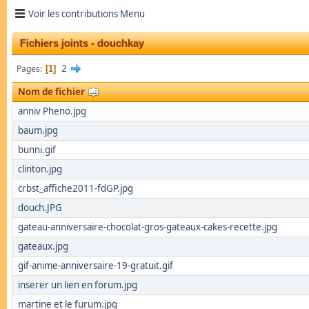
Voir les contributions Menu
Fichiers joints - douchkay
2
Pages
1
Nom de fichier
anniv Pheno.jpg
baum.jpg
bunni.gif
clinton.jpg
crbst_affiche2011-fdGP.jpg
douch.JPG
gateau-anniversaire-chocolat-gros-gateaux-cakes-recette.jpg
gateaux.jpg
gif-anime-anniversaire-19-gratuit.gif
inserer un lien en forum.jpg
martine et le furum.jpg