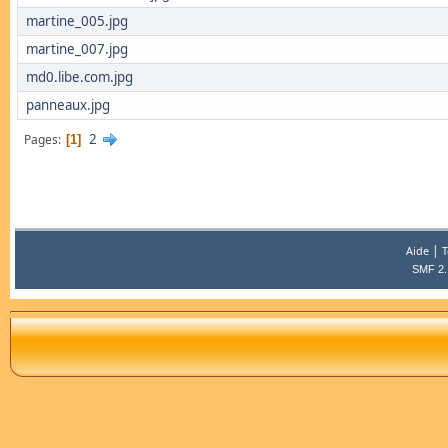
martine_005.jpg
martine_007.jpg
md0.libe.com.jpg
panneaux.jpg
2
Pages
1
|
Aide
T
SMF 2.