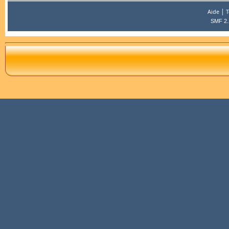
|
Aide
T
SMF 2.