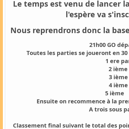
Le temps est venu de lancer l
l'espère va s'in
Nous reprendrons donc la base 
21h00 GO dépa
Toutes les parties se joueront en 30
1 ere pa
2 ième
3 ième
4 ième
5 ième 30 / 
Ensuite on recommence à la prem
A trois sous p
Classement final suivant le total des po