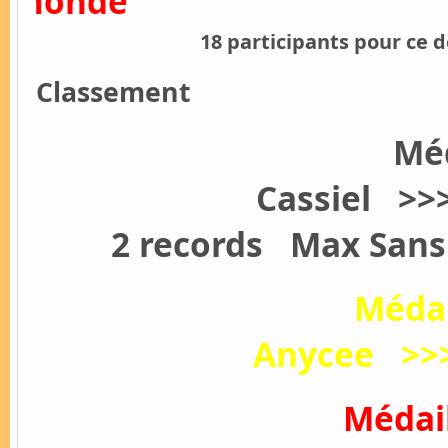
nde
18 participants pour ce
Classement
Méd
Cassiel >
2 records Max Sans
Médai
Anycee >>
Médail