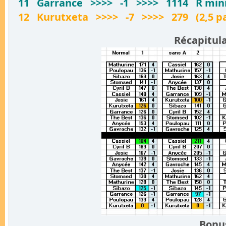
11 Garrance >>>> -1 >>>> 1114 R mini ss
12 Kurutxeta >>>> -7 >>>> 279 (2,5 pa
Récapitula
Bonus