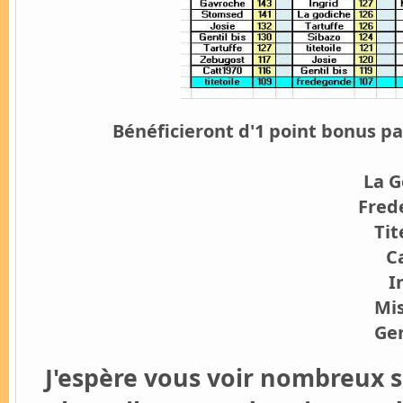
Bénéficieront d'1 point bonus pa
La G
Fred
Tit
Ca
I
Mis
Gen
J'espère vous voir nombreux s