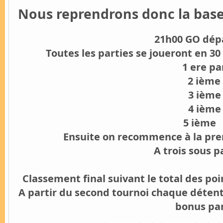
Nous reprendrons donc la base 
21h00 GO dépa
Toutes les parties se joueront en 30
1 ere pa
2 ième
3 ième
4 ième
5 ième 30 / 
Ensuite on recommence à la prem
A trois sous p
Classement final suivant le total des po
A partir du second tournoi chaque détent
bonus par