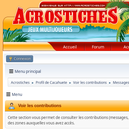
Accueil
Forum
Ac
Connexion
Menu principal
Acrostiches
Profil de Cacahuete
Voir les contributions
Message
►
►
►
Menu
Voir les contributions
Cette section vous permet de consulter les contributions (messages, su
des zones auxquelles vous avez accès.