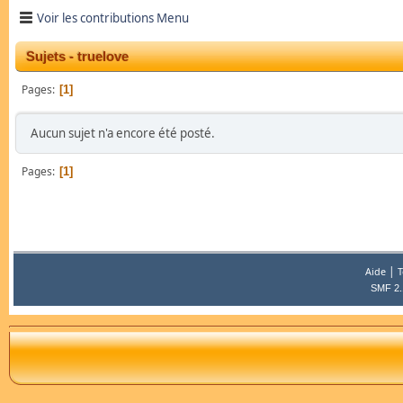
Voir les contributions Menu
Sujets - truelove
Pages
1
Aucun sujet n'a encore été posté.
Pages
1
|
Aide
T
SMF 2.