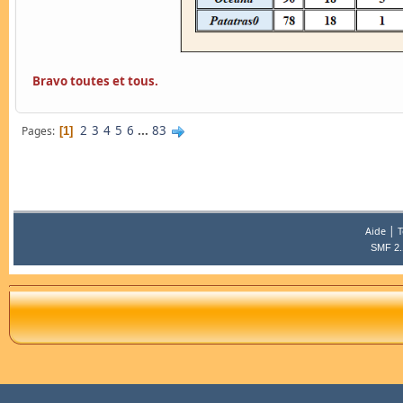
Bravo toutes et tous.
2
3
4
5
6
...
83
Pages
1
|
Aide
T
SMF 2.