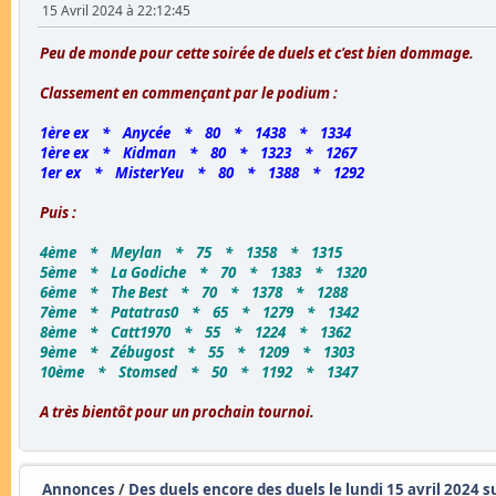
15 Avril 2024 à 22:12:45
Peu de monde pour cette soirée de duels et c'est bien dommage.
Classement en commençant par le podium :
1ère ex * Anycée * 80 * 1438 * 1334
1ère ex * Kidman * 80 * 1323 * 1267
1er ex * MisterYeu * 80 * 1388 * 1292
Puis :
4ème * Meylan * 75 * 1358 * 1315
5ème * La Godiche * 70 * 1383 * 1320
6ème * The Best * 70 * 1378 * 1288
7ème * Patatras0 * 65 * 1279 * 1342
8ème * Catt1970 * 55 * 1224 * 1362
9ème * Zébugost * 55 * 1209 * 1303
10ème * Stomsed * 50 * 1192 * 1347
A très bientôt pour un prochain tournoi.
Annonces
/
Des duels encore des duels le lundi 15 avril 2024 s