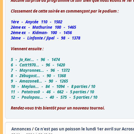
Aucune surprise au programme ce soir bien que nous étions le 1er a
Classement de cette soirée en commençant par le podium :
1ère - Anycée 110 - 1502
2ème ex - Mathurine 100 - 1465
2ème ex - Kidman- 100 - 1456
3ème - Linfante / Jipel - 98 - 1378
Viennent ensuite :
5 - Jo_Ker... - 96 - 1474
6 - Catt1970... - 96 - 1420
7 - Mayronnes... - 96 - 1372
8 - Zébugost... - 90 - 1368
9 - Amazone8... - 90 - 1265
10 - Meylan... - 84 - 1094 - 8 parties / 10
11 - Patatras0 - 46 - 662 - 5 parties / 10
12 - Poulopau... - 40 - 575 - 5 parties / 10
Rendez-vous très bientôt pour un nouveau tournoi.
Annonces
/
Ce n'est pas un poisson le lundi 1er avril sur Acro