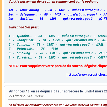
Voici le classement de ce soir en commençant par le podium :
1er - MmeFolDing... - 88 - 1446 - qui n'est autre que ? -
2ex - Arlequine... - 86 - 1409 - qui n'est autre que ? - A
2ex - Barbie... - 86 - 1398 - qui n'est autre que ? - JO_K
Suivent de très près :
4 - Quokka... - 84 - 1409 - qui n'est autre que ? - MATH
5 - TeddyRiner... - 84 - 1350 - qui n'est autre que ? - K
6 - Samba... - 78 - 1387 - qui n'est autre que ? - JIPEL
7 - Patatras0... - 76 - 1319 -
8 - Smoking... - 76 - 1303 - qui n'est autre que ? - ZEB
9 - Zorrette... - 68 - 1285 - qui n'est autre que ? - CATT1
NOTA : Pour supprimer votre pseudo du tournoi déguisé cliquez 
https://www.acrostiches
Annonces
/
Si on se déguisait ? sur acroscore le lundi 4 mars 
27 Février 2024 à 15:21:48
En période de carnaval c'est l'occasion de venir avec un costume di