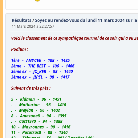
Résultats
/
Soyez au rendez-vous du lundi 11 mars 2024 sur la 
11 Mars 2024 à 22:27:57
Voici le classement de ce sympathique tournoi de ce soir qui a vu Z
Podium :
1ère - ANYCEE - 108 - 1485
2ème - THE_BEST - 106 - 1466
3ème ex - JO_KER - 98 - 1440
3ème ex - JIPEL - 98 - 1417
Suivent de très près :
5 - Kidman - 96 - 1451
. - Mathurine - 96 - 1416
. - Meylan - 96 - 1402
8 - Amazone8 - 94 - 1395
. - Catt1970 - 94 - 1388
10 - Mayronnes - 90 - 1416
11 - Patatras0 - 88 - 1340
12 - Zébugost - 56 - 902 ( 7 parties / 10 )