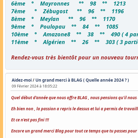
6ème ° Mayronnes °° 98 °° 1213
7ème ° Zébugost °° 96 °° 1196
8ème ° Meylan °° 96 °° 1170
9ème ° Poulopau °° 84 °° 1085
10ème ° Amazone8 °° 38 °° 490 ( 4 parti
11ème ° Algérien °° 26 °° 303 ( 3 parties
Rendez-vous très bientôt pour un nouveau tou
Aidez-moi
/
Un grand merci à BLAG ( Quelle année 2024 ? )
09 Février 2024 à 18:05:22
Quel début d'année que nous offre BLAG , nous pensions qu'il nous 
Eh bien non , la passion a repris le dessus et lui a permis de trav
Et ce n'est pas fini !!!
Encore un grand merci Blag pour tout ce temps que tu passes pour 