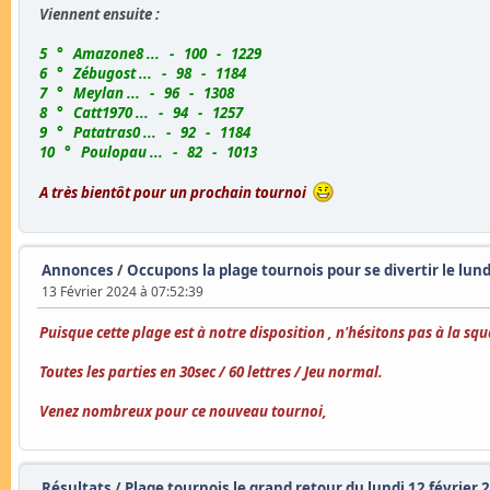
Viennent ensuite :
5 ° Amazone8 ... - 100 - 1229
6 ° Zébugost ... - 98 - 1184
7 ° Meylan ... - 96 - 1308
8 ° Catt1970 ... - 94 - 1257
9 ° Patatras0 ... - 92 - 1184
10 ° Poulopau ... - 82 - 1013
A très bientôt pour un prochain tournoi
Annonces
/
Occupons la plage tournois pour se divertir le lund
13 Février 2024 à 07:52:39
Puisque cette plage est à notre disposition , n'hésitons pas à la s
Toutes les parties en 30sec / 60 lettres / Jeu normal.
Venez nombreux pour ce nouveau tournoi,
Résultats
/
Plage tournois le grand retour du lundi 12 février 