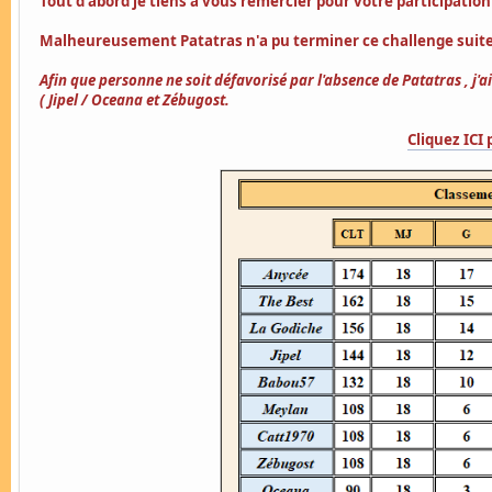
Tout d'abord je tiens à vous remercier pour votre participation
Malheureusement Patatras n'a pu terminer ce challenge suite 
Afin que personne ne soit défavorisé par l'absence de Patatras , j'a
( Jipel / Oceana et Zébugost.
Cliquez ICI 