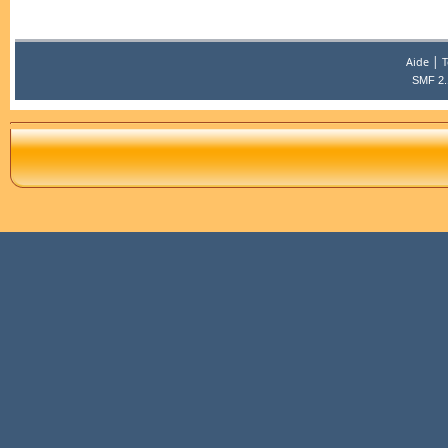
|
Aide
T
SMF 2.