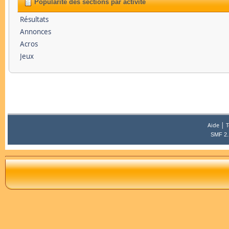
Popularité des sections par activité
Résultats
Annonces
Acros
Jeux
|
Aide
T
SMF 2.