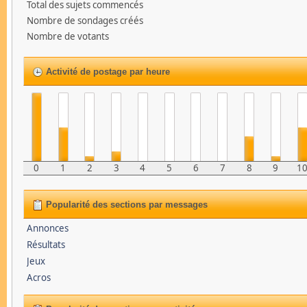
Total des sujets commencés
Nombre de sondages créés
Nombre de votants
Activité de postage par heure
0
1
2
3
4
5
6
7
8
9
1
Popularité des sections par messages
Annonces
Résultats
Jeux
Acros