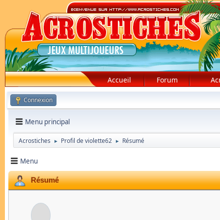
Accueil
Forum
Ac
Connexion
Menu principal
Acrostiches
Profil de violette62
Résumé
►
►
Menu
Résumé
violette62
Membre Junior