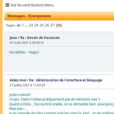
Voir les contributions Menu
Messages - Energumene
1
...
23
24
25
26
27
Pages
28
Jeux
/
Re : Devoir de Vacances
05 Août 2007 à 09:08:52
GeraldiNe----NagUi
Aidez-moi
/
Re : détérioration de l interface et bloquage
27 Juillet 2007 à 11:43:29
Juste a savoir!
Un jeu Flash n'utilise pratiquement pas de mémoire vive !!
Quand a Vista... Oui oui très stable, on se demande bien pourquoi pac
Mais bon...
Je te conseille de faire comme préciser dans la FAQ , et de redé