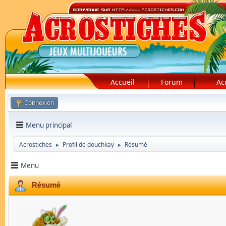
Accueil
Forum
Ac
Connexion
Menu principal
Acrostiches
Profil de douchkay
Résumé
►
►
Menu
Résumé
douchkay
Modérateur Global