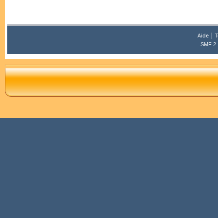
|
Aide
T
SMF 2.