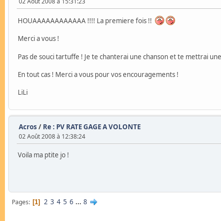
02 Août 2008 à 15:31:23
HOUAAAAAAAAAAAA !!!! La premiere fois !!
Merci a vous !
Pas de souci tartuffe ! Je te chanterai une chanson et te mettrai u
En tout cas ! Merci a vous pour vos encouragements !
LiLi
Acros
/
Re : PV RATE GAGE A VOLONTE
02 Août 2008 à 12:38:24
Voila ma ptite jo !
2
3
4
5
6
...
8
Pages
1