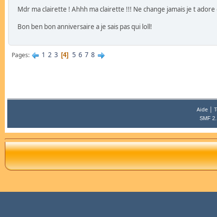
Mdr ma clairette ! Ahhh ma clairette !!! Ne change jamais je t ado
Bon ben bon anniversaire a je sais pas qui loll!
1
2
3
5
6
7
8
Pages
4
|
Aide
T
SMF 2.