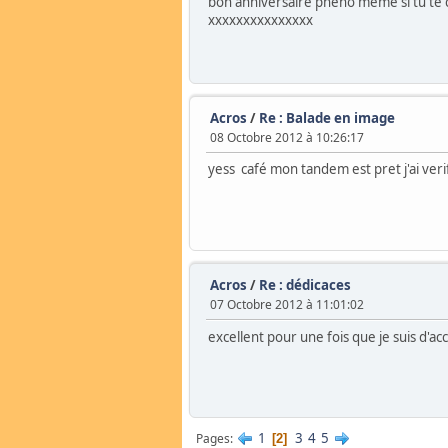
bon anniversaire pheno meme si tu te ca
xxxxxxxxxxxxxxx
Acros
/
Re : Balade en image
08 Octobre 2012 à 10:26:17
yess café mon tandem est pret j'ai verif
Acros
/
Re : dédicaces
07 Octobre 2012 à 11:01:02
excellent pour une fois que je suis d'a
1
3
4
5
Pages
2