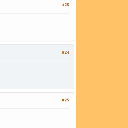
#23
#24
#25