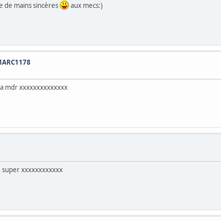
ée de mains sincères
aux mecs:)
 MARC1178
m la mdr xxxxxxxxxxxxxx
é super xxxxxxxxxxxx