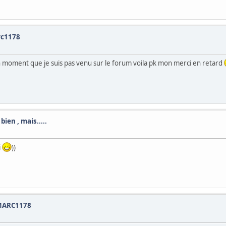
rc1178
un moment que je suis pas venu sur le forum voila pk mon merci en retard
bien , mais.....
i
))
 MARC1178