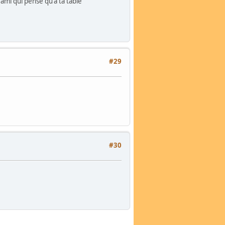
 ami qui pense qu'a ta table
#29
#30