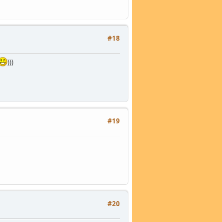
#18
)))
#19
#20