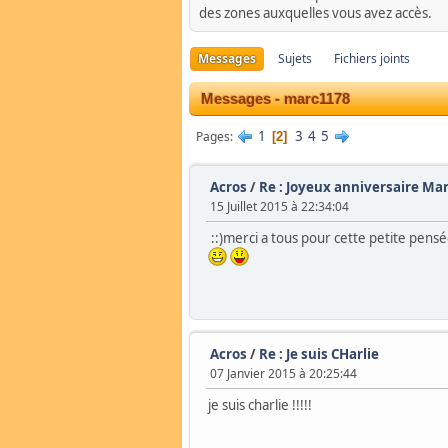
des zones auxquelles vous avez accès.
Messages
Sujets
Fichiers joints
Messages - marc1178
1
3
4
5
Pages
2
Acros
/
Re : Joyeux anniversaire Ma
15 Juillet 2015 à 22:34:04
::)merci a tous pour cette petite pens
Acros
/
Re : Je suis CHarlie
07 Janvier 2015 à 20:25:44
je suis charlie !!!!!