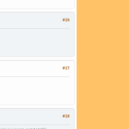
#26
#27
#28