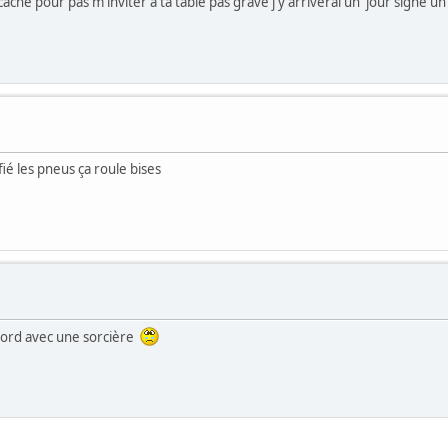
che pour pas m'inviter a ta table pas grave j'y arriverai un jour signé un
ié les pneus ça roule bises
ccord avec une sorcière