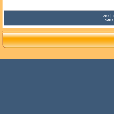
|
Aide
T
SMF 2.