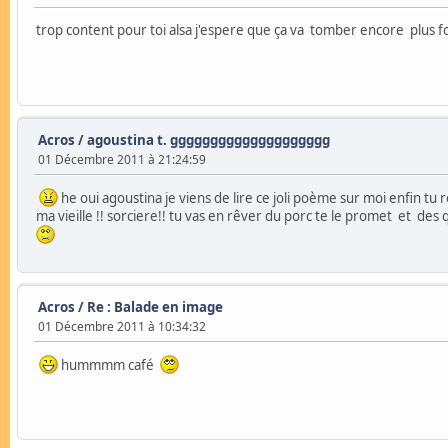
trop content pour toi alsa j'espere que ça va tomber encore plus f
Acros
/
agoustina t. gggggggggggggggggggg
01 Décembre 2011 à 21:24:59
he oui agoustina je viens de lire ce joli poème sur moi enfin 
ma vieille !! sorciere!! tu vas en rêver du porc te le promet et des q
Acros
/
Re : Balade en image
01 Décembre 2011 à 10:34:32
hummmm café