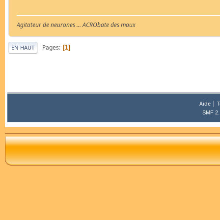
Agitateur de neurones ... ACRObate des maux
Pages
1
EN HAUT
|
Aide
T
SMF 2.