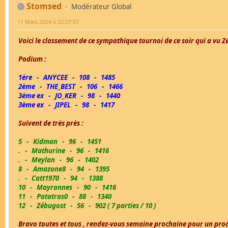
Stomsed
Modérateur Global
11 Mars 2024 à 22:27:57
Voici le classement de ce sympathique tournoi de ce soir qui a vu Z
Podium :
1ère - ANYCEE - 108 - 1485
2ème - THE_BEST - 106 - 1466
3ème ex - JO_KER - 98 - 1440
3ème ex - JIPEL - 98 - 1417
Suivent de très près :
5 - Kidman - 96 - 1451
. - Mathurine - 96 - 1416
. - Meylan - 96 - 1402
8 - Amazone8 - 94 - 1395
. - Catt1970 - 94 - 1388
10 - Mayronnes - 90 - 1416
11 - Patatras0 - 88 - 1340
12 - Zébugost - 56 - 902 ( 7 parties / 10 )
Bravo toutes et tous , rendez-vous semaine prochaine pour un pro