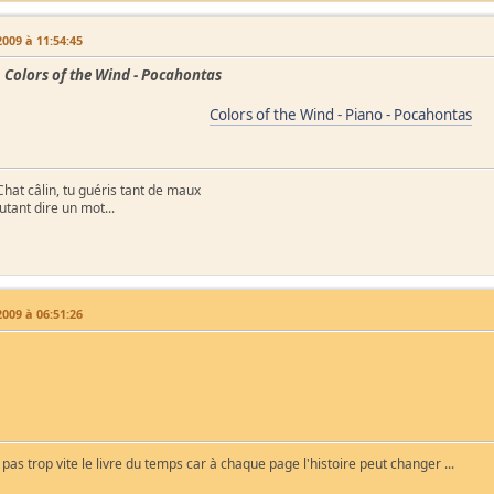
009 à 11:54:45
. Colors of the Wind - Pocahontas
Colors of the Wind - Piano - Pocahontas
hat câlin, tu guéris tant de maux
tant dire un mot...
009 à 06:51:26
as trop vite le livre du temps car à chaque page l'histoire peut changer ...