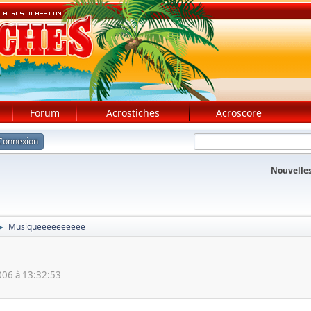
Forum
Acrostiches
Acroscore
Connexion
Nouvelles
Musiqueeeeeeeeee
►
06 à 13:32:53