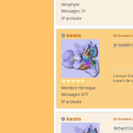
Néophyte
Messages: 31
IP archivée
kassis
25 Octobre 2
je voulais 
L'amour d'un
travers de 
Membre Héroïque
Messages: 877
IP archivée
kassis
25 Octobre 2
Richard Co