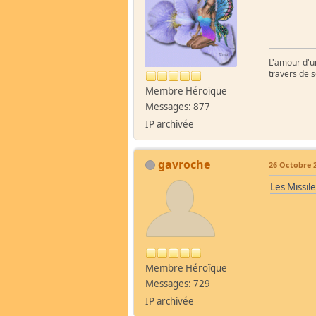
L'amour d'un
travers de 
Membre Héroïque
Messages: 877
IP archivée
gavroche
26 Octobre 2
Les Missile
Membre Héroïque
Messages: 729
IP archivée