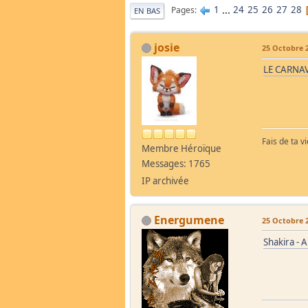
1
...
24
25
26
27
28
Pages
EN BAS
josie
25 Octobre 2
LE CARNAV
Fais de ta v
Membre Héroïque
Messages: 1765
IP archivée
Energumene
25 Octobre 2
Shakira - 