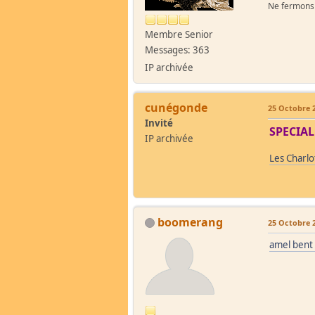
Ne fermons p
Membre Senior
Messages: 363
IP archivée
cunégonde
25 Octobre 2
Invité
SPECIALE
IP archivée
Les Charlo
boomerang
25 Octobre 2
amel bent 