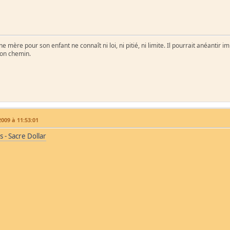
e mère pour son enfant ne connaît ni loi, ni pitié, ni limite. Il pourrait anéantir 
son chemin.
009 à 11:53:01
s - Sacre Dollar