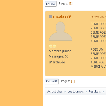
Pages
1
EN BAS
nicolas79
16 Avril 2007
8EME POS
7EME POS
6EME POS
5EME POS
4EME POS
PODIUM
Membre Junior
3EME POS
Messages: 60
2EME POS
IP archivée
1ERE POS
MERCI A 
Pages
1
EN HAUT
Acrostiches
Les tournois
Résultats
►
►
►