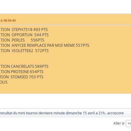
 à 08:56:45
ITION STEPH7518 493 PTS
ITION OPPORTUN 544 PTS
ITION PERLES 556PTS
ITION ANYCEE REMPLACE PAR MOI MEME 557PTS
ITION VIOLETTE62 572PTS
ITION CANCRELATS 589PTS
ITION PROTEINE 654PTS
ITION STOMSED 703 PTS
VOUS
resultat du mini tournoi derniere minute dimanche 15 avril a 21h.. acroscore
Aller à