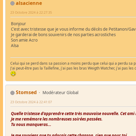
alsacienne
23 Octobre 2024 à 22:27:35
Bonjour
C'est avec tristesse que je vous informe du décès de Petitanon/Ga
Je garderai de bons souvenirs de nos parties acrostiches
Son amie Acro
Alsa
Celui qui se perd dans sa passion a moins perdu que celui qui a perdu sa p
J'ai peut-être pas la Taillefine, j'ai pas les bras Weigth Watcher, j'ai pas l
Stomsed
Modérateur Global
23 Octobre 2024 à 22:41:07
Quelle tristesse d'apprendre cette très mauvaise nouvelle. Cet ami 
Je me remémore les nombreuses soirées passées.
Tu nous manqueras...
Je me souviens que tu adorais cette chanson, rien que pour toi.