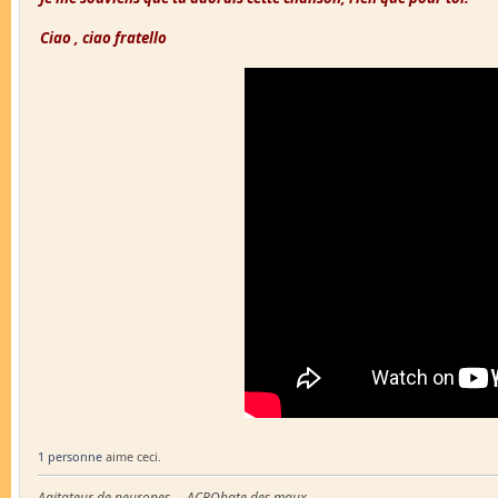
Ciao , ciao fratello
1 personne
aime ceci.
Agitateur de neurones ... ACRObate des maux