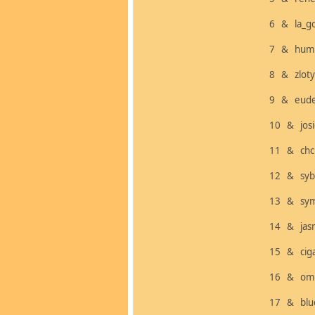
6 & la_g
7 & hu
8 & zl
9 & eu
10 & j
11 & c
12 & s
13 & sy
14 & ja
15 & ci
16 & o
17 & b