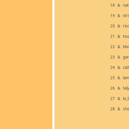
18 & n
19 & str
20 & r
21 & t
22 & b
23 & g
24 & c
25 & lam
26 & t
27 & l
28 & cho