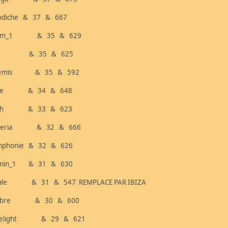
odiche & 37 & 667
mm_1 & 35 & 629
oty & 35 & 625
demis & 35 & 592
osie & 34 & 648
hch & 33 & 623
yberia & 32 & 666
mphonie & 32 & 626
smin_1 & 31 & 630
gale & 31 & 547 REMPLACE PAR IBIZA
mbre & 30 & 600
luelight & 29 & 621