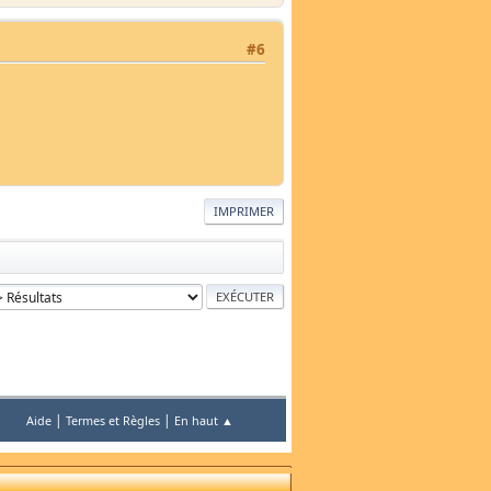
#6
IMPRIMER
|
|
Aide
Termes et Règles
En haut ▲