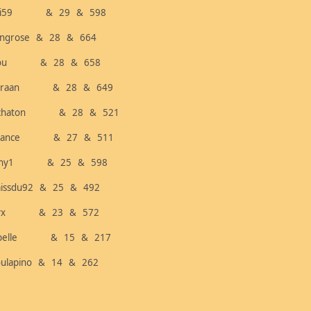
ati59 & 29 & 598
ingrose & 28 & 664
icou & 28 & 658
ouraan & 28 & 649
bchaton & 28 & 521
arance & 27 & 511
athy1 & 25 & 598
issdu92 & 25 & 492
alyx & 23 & 572
a_belle & 15 & 217
ulapino & 14 & 262