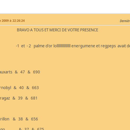
 2009 à 22:26:24
Dernièr
A TOUS ET MERCI DE VOTRE PRESENCE
2 palme d'or lollllllllllllllll energumene et regpeps avait dé
uxarts & 47 & 690
rnobyl & 40 & 663
aragaz & 39 & 681
rillon & 38 & 656
nego & 37 & 675