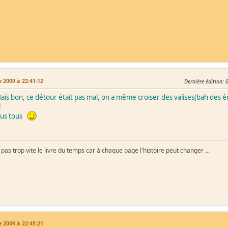
 2009 à 22:41:12
Dernière édition
: 
Mais bon, ce détour était pas mal, on a même croiser des valises(bah des 
l
ous tous
as trop vite le livre du temps car à chaque page l'histoire peut changer ...
 2009 à 22:45:21