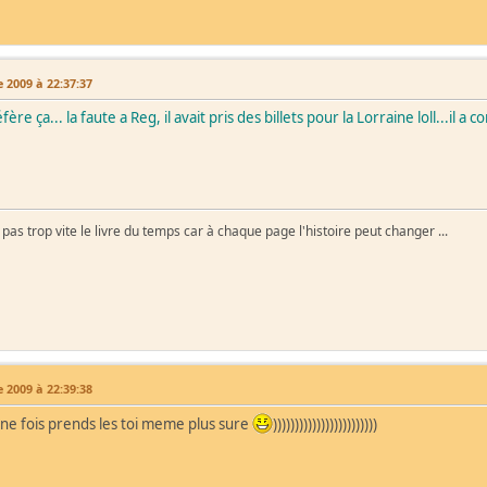
 2009 à 22:37:37
éfère ça... la faute a Reg, il avait pris des billets pour la Lorraine loll...il a 
as trop vite le livre du temps car à chaque page l'histoire peut changer ...
 2009 à 22:39:38
ne fois prends les toi meme plus sure
))))))))))))))))))))))))