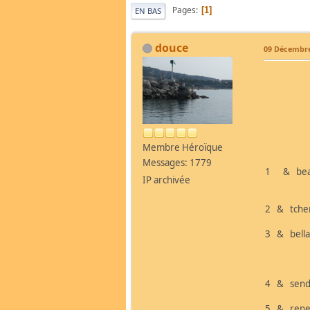
Pages
1
EN BAS
douce
09 Décembre
BRAVO 
-1 et - 
Membre Héroïque
Messages: 1779
1 & bea
IP archivée
2 & tche
3 & bell
4 & send
5 & re