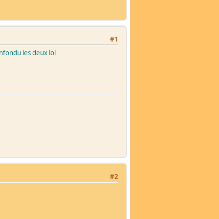
#1
confondu les deux lol
#2