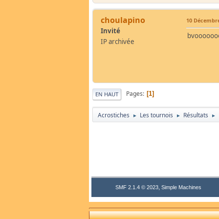
choulapino
10 Décembre
Invité
bvoooooo
IP archivée
Pages
1
EN HAUT
Acrostiches
Les tournois
Résultats
►
►
►
,
SMF 2.1.4 © 2023
Simple Machines