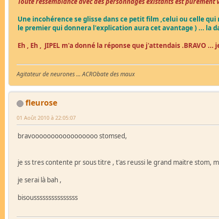
Toute ressemblance avec des personnages existants est purement v
Une incohérence se glisse dans ce petit film ,celui ou celle q
le premier qui donnera l'explication aura cet avantage ) ... la da
Eh , Eh , JIPEL m'a donné la réponse que j'attendais .BRAVO ... 
Agitateur de neurones ... ACRObate des maux
fleurose
01 Août 2010 à 22:05:07
bravooooooooooooooooo stomsed,
je ss tres contente pr sous titre , t'as reussi le grand maitre stom, 
je serai là bah ,
bisousssssssssssssss