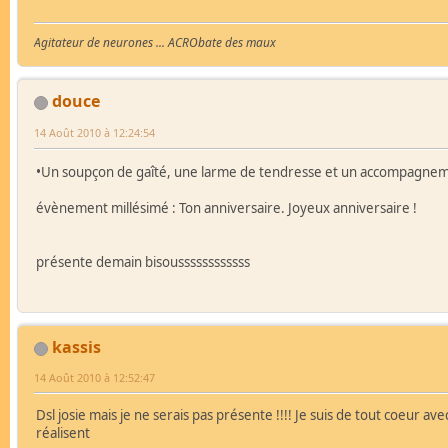
Agitateur de neurones ... ACRObate des maux
douce
14 Août 2010 à 12:24:54
•Un soupçon de gaîté, une larme de tendresse et un accompagnement
évènement millésimé : Ton anniversaire. Joyeux anniversaire !
présente demain bisoussssssssssss
kassis
14 Août 2010 à 12:52:47
Dsl josie mais je ne serais pas présente !!!! Je suis de tout coeur av
réalisent