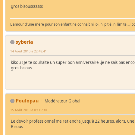
gros bisousssssss
L'amour d'une mère pour son enfant ne connaît ni loi, ni pitié, ni limite. I
syberia
14 Août 2010 à 22:48:41
kikou ! Je te souhaite un super bon anniversaire ,je ne sais pas encor
gros bisous
Poulopau
Modérateur Global
15 Août 2010 à 09:15:30
Le devoir professionnel me retiendra jusqu'à 22 heures, alors, une p
Bisous