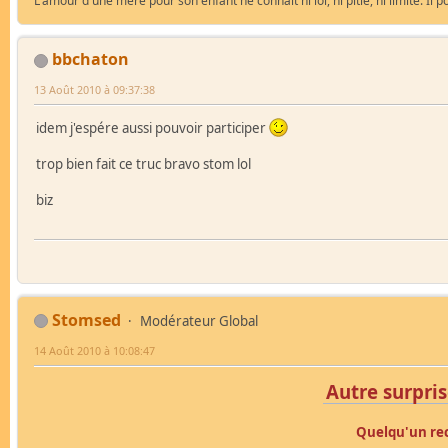
L'amour d'une mère pour son enfant ne connaît ni loi, ni pitié, ni limite. I
bbchaton
13 Août 2010 à 09:37:38
idem j'espére aussi pouvoir participer
trop bien fait ce truc bravo stom lol
biz
Stomsed
Modérateur Global
14 Août 2010 à 10:08:47
Autre surprise
Quelqu'un reco