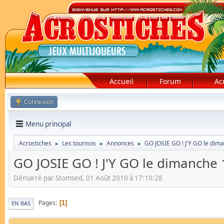
Accueil
Forum
Ac
Connexion
Menu principal
Acrostiches
Les tournois
Annonces
GO JOSIE GO ! J'Y GO le dim
►
►
►
GO JOSIE GO ! J'Y GO le dimanche 
Démarré par Stomsed, 01 Août 2010 à 17:10:28
Pages
1
EN BAS