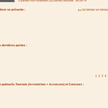
5 parties non évaluées (522ième) réussite : 60,00 %
brov se présente :
lui laisser un mess
 dernières parties :
1
2
3
4
 palmarès Tournois (Acrostiches + Acroscore) et Concours :