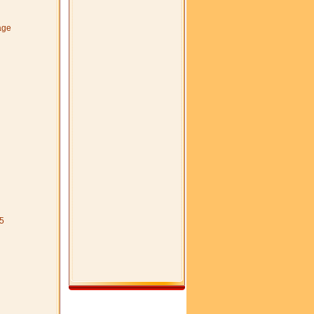
age
5