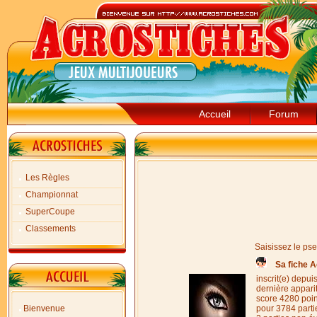
Accueil
Forum
Les Règles
Championnat
SuperCoupe
Classements
Saisissez le ps
Sa fiche 
inscrit(e) depui
dernière appari
score 4280 poi
Bienvenue
pour 3784 parti