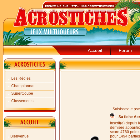
Accueil
Forum
Les Règles
Championnat
SuperCoupe
Classements
Saisissez le ps
Sa fiche Ac
inscrit(e) depuis
dernière appariti
score 4760 point
Bienvenue
pour 1494 parties