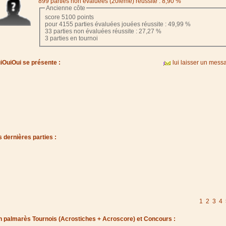
899 parties non évaluées (20ième) réussite : 8,90 %
Ancienne côte
score 5100 points
pour 4155 parties évaluées jouées réussite : 49,99 %
33 parties non évaluées réussite : 27,27 %
3 parties en tournoi
iOuiOui se présente :
lui laisser un mess
 dernières parties :
1
2
3
4
 palmarès Tournois (Acrostiches + Acroscore) et Concours :