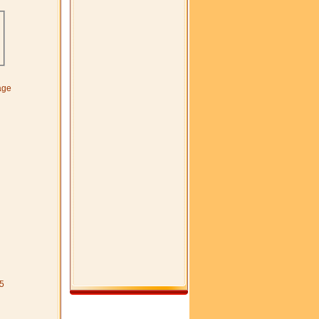
age
5