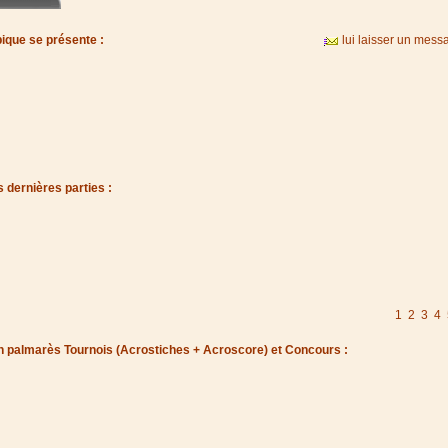
bique se présente :
lui laisser un mess
 dernières parties :
1
2
3
4
 palmarès Tournois (Acrostiches + Acroscore) et Concours :