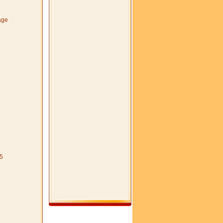
age
5