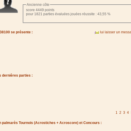
Ancienne côte
score 4449 points
pour 1821 parties évaluées jouées réussite : 43,55 %
38100 se présente :
lui laisser un mess
 dernières parties :
1
2
3
4
 palmarès Tournois (Acrostiches + Acroscore) et Concours :