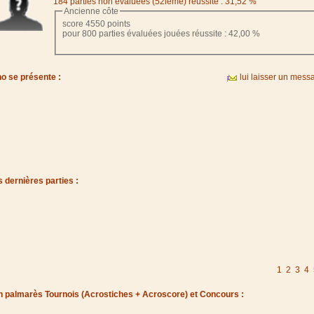
184 parties non évaluées (52ième) réussite : 31,52 %
Ancienne côte
score 4550 points
pour 800 parties évaluées jouées réussite : 42,00 %
ho se présente :
lui laisser un mess
 dernières parties :
1
2
3
4
 palmarès Tournois (Acrostiches + Acroscore) et Concours :