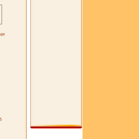
age
5