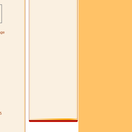
age
5