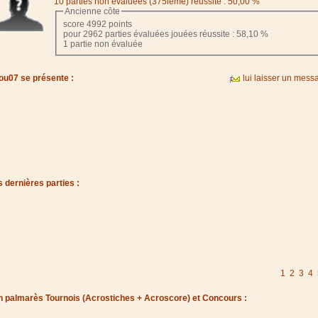
10 parties non évaluées (375ième) réussite : 50,00 %
Ancienne côte
score 4992 points
pour 2962 parties évaluées jouées réussite : 58,10 %
1 partie non évaluée
lou07 se présente :
lui laisser un mess
 dernières parties :
1
2
3
4
 palmarès Tournois (Acrostiches + Acroscore) et Concours :