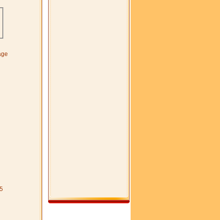
age
5