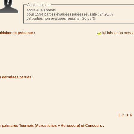
Ancienne côte
score 4048 points
pour 1594 parties évaluées jouées réussite : 24,91 %
68 parties non évaluées réussite : 20,59 %
idabor se présente :
lui laisser un mess
 dernières parties :
1
2
3
4
 palmarès Tournois (Acrostiches + Acroscore) et Concours :