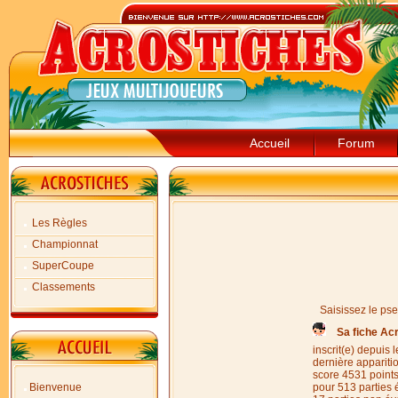
Accueil
Forum
Les Règles
Championnat
SuperCoupe
Classements
Saisissez le ps
Sa fiche Ac
inscrit(e) depuis
dernière appariti
score 4531 point
Bienvenue
pour 513 parties 