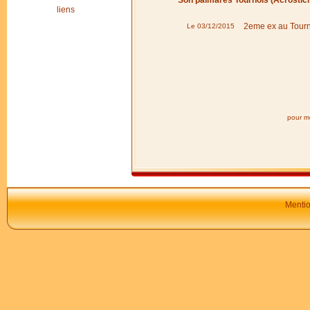
Son palmarès Tournois (Acrostic
liens
2eme ex au Tourn
Le 03/12/2015
pour mo
Mentio