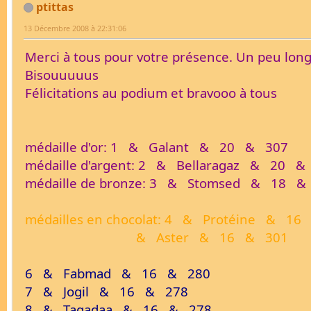
ptittas
13 Décembre 2008 à 22:31:06
Merci à tous pour votre présence. Un peu long d
Bisouuuuus
Félicitations au podium et bravooo à tous
médaille d'or: 1 & Galant & 20 & 307
médaille d'argent: 2 & Bellaragaz & 20 &
médaille de bronze: 3 & Stomsed & 18 &
médailles en chocolat: 4 & Protéine & 1
& Aster & 16 & 301
6 & Fabmad & 16 & 280
7 & Jogil & 16 & 278
8 & Tagadaa & 16 & 278