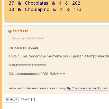
37 & Chocolatas & 4 & 262
38 & Choulapino & 4 & 173
cricrisse
14 Décembre 2008 à 00:19:07
merciiiiiiiiiii ma tittas
en ce qui me concerne je n'ai meme pas vu passer le temps donc bra
bisoussssssssssssssssssss
P.S. bvooooooooooo PODIUMMMMM
retrouvez toutes mes créas sur mon blog
http://criunivers.centerblog.net/
Pages
1
EN HAUT