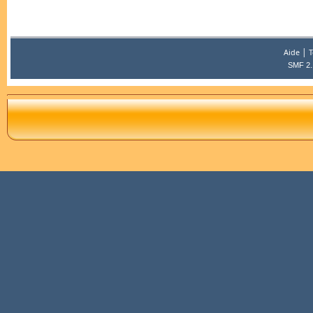
|
Aide
T
SMF 2.