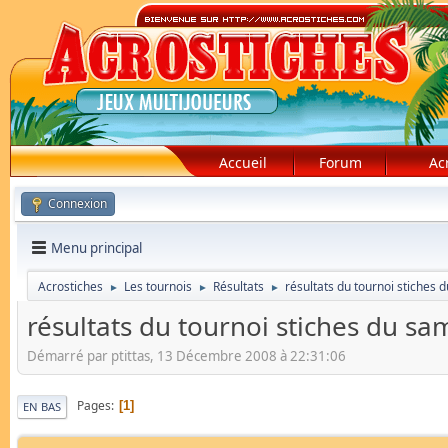
Accueil
Forum
Ac
Connexion
Menu principal
Acrostiches
Les tournois
Résultats
résultats du tournoi stiche
►
►
►
résultats du tournoi stiches du 
Démarré par ptittas, 13 Décembre 2008 à 22:31:06
Pages
1
EN BAS