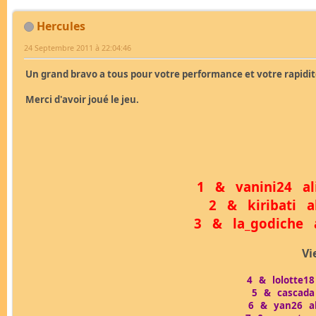
Hercules
24 Septembre 2011 à 22:04:46
Un grand bravo a tous pour votre performance et votre rapidit
Merci d'avoir joué le jeu.
1 & vanini24 a
2 & kiribati a
3 & la_godiche
Vi
4 & lolotte18
5 & cascada
6 & yan26 a