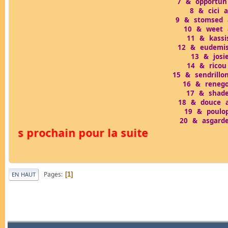
7 & opportun
8 & cici 
9 & stomsed 
10 & weet 
11 & kassi
12 & eudemis
13 & josi
14 & ricou
15 & sendrillo
16 & renego
17 & shade
18 & douce a
19 & poulo
20 & asgard
ois prochain pour la suite
Pages
1
EN HAUT