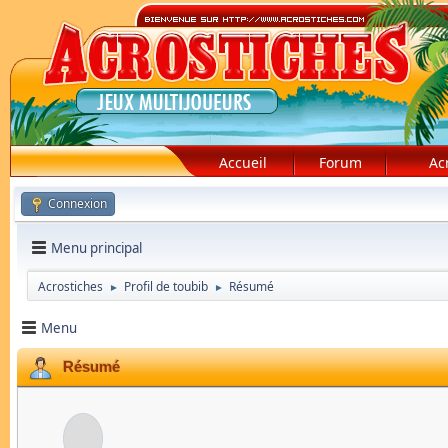
Accueil
Forum
Ac
Connexion
Menu principal
Acrostiches
Profil de toubib
Résumé
►
►
Menu
Résumé
toubib
Néophyte