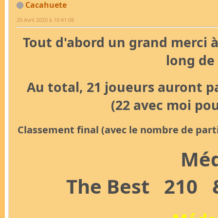
Cacahuete
20 Avril 2020 à 10:41:08
Tout d'abord un grand merci à
long de
Au total, 21 joueurs auront p
(22 avec moi po
Classement final (avec le nombre de part
Méd
The Best 210