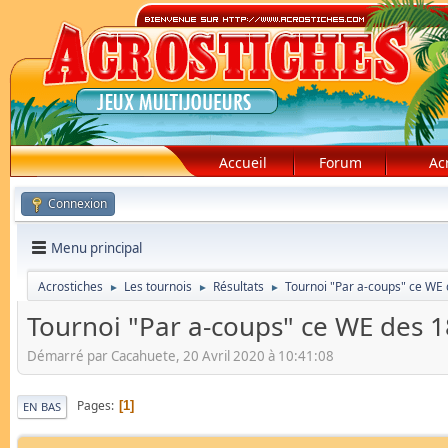
Accueil
Forum
Ac
Connexion
Menu principal
Acrostiches
Les tournois
Résultats
Tournoi "Par a-coups" ce WE 
►
►
►
Tournoi "Par a-coups" ce WE des 1
Démarré par Cacahuete, 20 Avril 2020 à 10:41:08
Pages
1
EN BAS