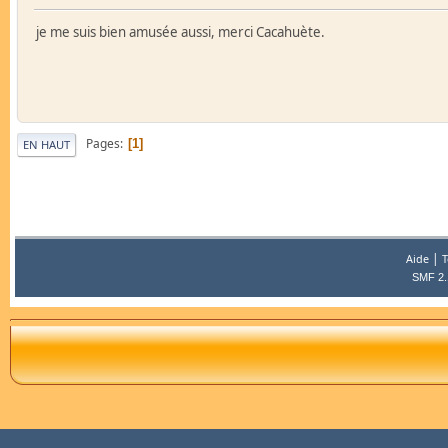
je me suis bien amusée aussi, merci Cacahuète.
Pages
1
EN HAUT
|
Aide
T
SMF 2.