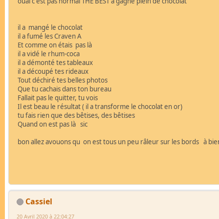
ouai c est pas normal THE BEST a gagné plein de chocolat
il a mangé le chocolat
il a fumé les Craven A
Et comme on étais pas là
il a vidé le rhum-coca
il a démonté tes tableaux
il a découpé tes rideaux
Tout déchiré tes belles photos
Que tu cachais dans ton bureau
Fallait pas le quitter, tu vois
Il est beau le résultat ( il a transforme le chocolat en or)
tu fais rien que des bêtises, des bêtises
Quand on est pas là sic
bon allez avouons qu on est tous un peu râleur sur les bords à bi
Cassiel
20 Avril 2020 à 22:04:27