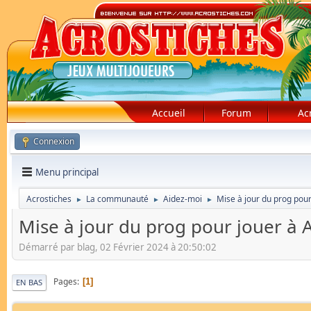
Accueil
Forum
Ac
Connexion
Menu principal
Acrostiches
La communauté
Aidez-moi
Mise à jour du prog pour
►
►
►
Mise à jour du prog pour jouer à 
Démarré par blag, 02 Février 2024 à 20:50:02
Pages
1
EN BAS