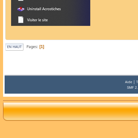
Pages
1
EN HAUT
|
Aide
T
SMF 2.